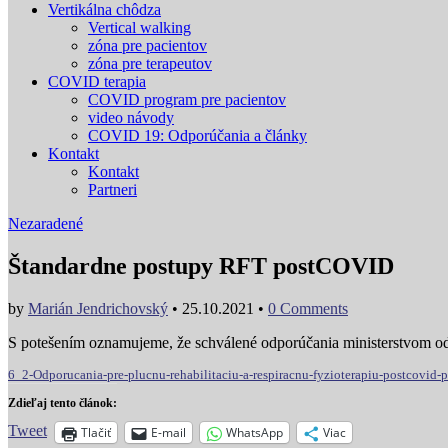
Vertikálna chôdza
Vertical walking
zóna pre pacientov
zóna pre terapeutov
COVID terapia
COVID program pre pacientov
video návody
COVID 19: Odporúčania a články
Kontakt
Kontakt
Partneri
Nezaradené
Štandardne postupy RFT postCOVID
by
Marián Jendrichovský
•
25.10.2021
•
0 Comments
S potešením oznamujeme, že schválené odporúčania ministerstvom od
6_2-Odporucania-pre-plucnu-rehabilitaciu-a-respiracnu-fyzioterapiu-postcovid-
Zdieľaj tento článok:
Tweet
Tlačiť
E-mail
WhatsApp
Viac