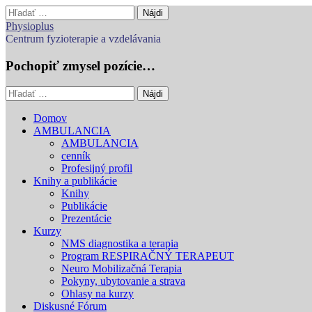
Hľadať:
Physioplus
Centrum fyzioterapie a vzdelávania
Pochopiť zmysel pozície…
Hľadať:
Main
Skip
Domov
to
AMBULANCIA
menu
content
AMBULANCIA
cenník
Profesijný profil
Knihy a publikácie
Knihy
Publikácie
Prezentácie
Kurzy
NMS diagnostika a terapia
Program RESPIRAČNÝ TERAPEUT
Neuro Mobilizačná Terapia
Pokyny, ubytovanie a strava
Ohlasy na kurzy
Diskusné Fórum