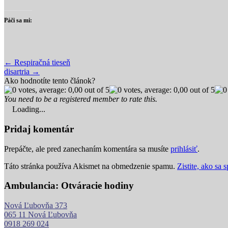
Páči sa mi:
Post
← Respiračná tieseň
disartria →
navigation
Ako hodnotíte tento článok?
You need to be a registered member to rate this.
Loading...
Pridaj komentár
Prepáčte, ale pred zanechaním komentára sa musíte
prihlásiť
.
Táto stránka používa Akismet na obmedzenie spamu.
Zistite, ako sa
Ambulancia: Otváracie hodiny
Nová Ľubovňa 373
065 11 Nová Ľubovňa
0918 269 024