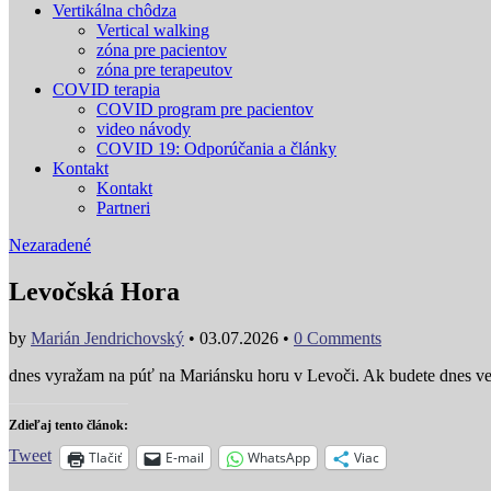
Vertikálna chôdza
Vertical walking
zóna pre pacientov
zóna pre terapeutov
COVID terapia
COVID program pre pacientov
video návody
COVID 19: Odporúčania a články
Kontakt
Kontakt
Partneri
Nezaradené
Levočská Hora
by
Marián Jendrichovský
•
03.07.2026
•
0 Comments
dnes vyražam na púť na Mariánsku horu v Levoči. Ak budete dnes ve
Zdieľaj tento článok:
Tweet
Tlačiť
E-mail
WhatsApp
Viac