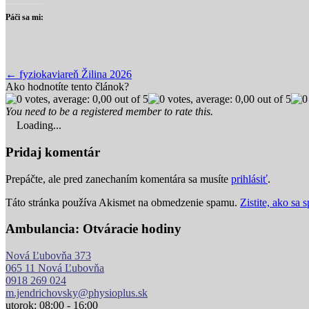
Páči sa mi:
Post
← fyziokaviareň Žilina 2026
Ako hodnotíte tento článok?
navigation
You need to be a registered member to rate this.
Loading...
Pridaj komentár
Prepáčte, ale pred zanechaním komentára sa musíte
prihlásiť
.
Táto stránka používa Akismet na obmedzenie spamu.
Zistite, ako sa
Ambulancia: Otváracie hodiny
Nová Ľubovňa 373
065 11 Nová Ľubovňa
0918 269 024
m.jendrichovsky@physioplus.sk
utorok: 08:00 - 16:00