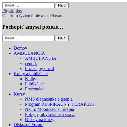
Hľadať:
Physioplus
Centrum fyzioterapie a vzdelávania
Pochopiť zmysel pozície…
Hľadať:
Main
Skip
Domov
to
AMBULANCIA
menu
content
AMBULANCIA
cenník
Profesijný profil
Knihy a publikácie
Knihy
Publikácie
Prezentácie
Kurzy
NMS diagnostika a terapia
Program RESPIRAČNÝ TERAPEUT
Neuro Mobilizačná Terapia
Pokyny, ubytovanie a strava
Ohlasy na kurzy
Diskusné Fórum