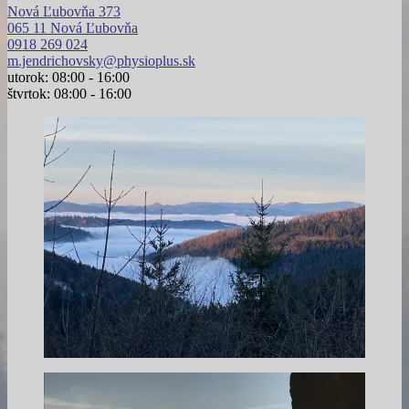
Nová Ľubovňa 373
065 11 Nová Ľubovňa
0918 269 024
m.jendrichovsky@physioplus.sk
utorok: 08:00 - 16:00
štvrtok: 08:00 - 16:00