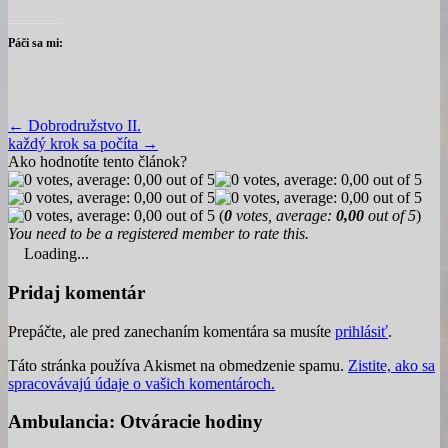
Páči sa mi:
Post
← Dobrodružstvo II.
každý krok sa počíta →
navigation
Ako hodnotíte tento článok?
(
0
votes, average:
0,00
out of 5
)
You need to be a registered member to rate this.
Loading...
Pridaj komentár
Prepáčte, ale pred zanechaním komentára sa musíte
prihlásiť
.
Táto stránka používa Akismet na obmedzenie spamu.
Zistite, ako sa
spracovávajú údaje o vašich komentároch.
Ambulancia: Otváracie hodiny