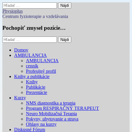
Hľadať:
Physioplus
Centrum fyzioterapie a vzdelávania
Pochopiť zmysel pozície…
Hľadať:
Main
Skip
Domov
to
AMBULANCIA
menu
content
AMBULANCIA
cenník
Profesijný profil
Knihy a publikácie
Knihy
Publikácie
Prezentácie
Kurzy
NMS diagnostika a terapia
Program RESPIRAČNÝ TERAPEUT
Neuro Mobilizačná Terapia
Pokyny, ubytovanie a strava
Ohlasy na kurzy
Diskusné Fórum