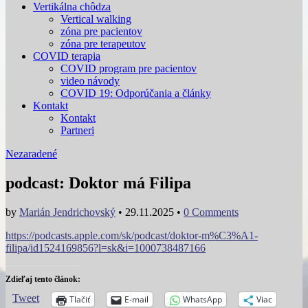
Vertikálna chôdza
Vertical walking
zóna pre pacientov
zóna pre terapeutov
COVID terapia
COVID program pre pacientov
video návody
COVID 19: Odporúčania a články
Kontakt
Kontakt
Partneri
Nezaradené
podcast: Doktor má Filipa
by
Marián Jendrichovský
•
29.11.2025
•
0 Comments
https://podcasts.apple.com/sk/podcast/doktor-m%C3%A1-
filipa/id1524169856?l=sk&i=1000738487166
Zdieľaj tento článok:
Tweet
Tlačiť
E-mail
WhatsApp
Viac