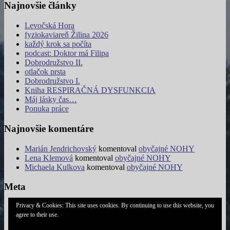
Najnovšie články
Levočská Hora
fyziokaviareň Žilina 2026
každý krok sa počíta
podcast: Doktor má Filipa
Dobrodružstvo II.
otlačok prsta
Dobrodružstvo I.
Kniha RESPIRAČNÁ DYSFUNKCIA
Máj lásky čas…
Ponuka práce
Najnovšie komentáre
Marián Jendrichovský
komentoval
obyčajné NOHY
Lena Klemová
komentoval
obyčajné NOHY
Michaela Kulkova
komentoval
obyčajné NOHY
Meta
Privacy & Cookies: This site uses cookies. By continuing to use this website, you
Prihlásiť sa
agree to their use.
Feed záznamov
RSS feed komentárov