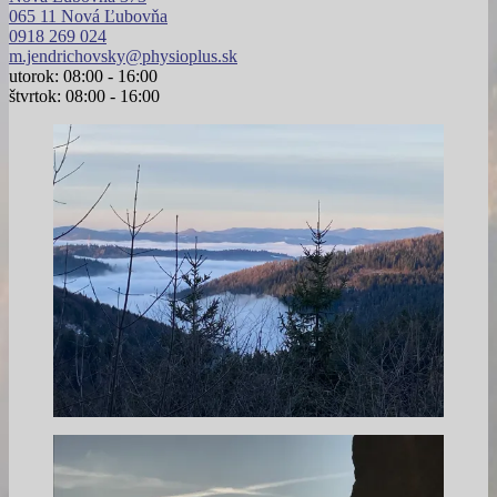
065 11 Nová Ľubovňa
0918 269 024
m.jendrichovsky@physioplus.sk
utorok: 08:00 - 16:00
štvrtok: 08:00 - 16:00