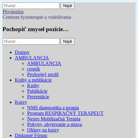
Hľadať:
Physioplus
Centrum fyzioterapie a vzdelávania
Pochopiť zmysel pozície…
Hľadať:
Main
Skip
Domov
to
AMBULANCIA
menu
content
AMBULANCIA
cenník
Profesijný profil
Knihy a publikácie
Knihy
Publikácie
Prezentácie
Kurzy
NMS diagnostika a terapia
Program RESPIRAČNÝ TERAPEUT
Neuro Mobilizačná Terapia
Pokyny, ubytovanie a strava
Ohlasy na kurzy
Diskusné Fórum