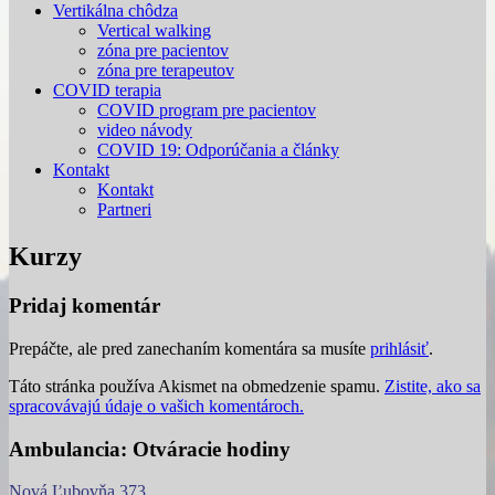
Vertikálna chôdza
Vertical walking
zóna pre pacientov
zóna pre terapeutov
COVID terapia
COVID program pre pacientov
video návody
COVID 19: Odporúčania a články
Kontakt
Kontakt
Partneri
Kurzy
Pridaj komentár
Prepáčte, ale pred zanechaním komentára sa musíte
prihlásiť
.
Táto stránka používa Akismet na obmedzenie spamu.
Zistite, ako sa
spracovávajú údaje o vašich komentároch.
Ambulancia: Otváracie hodiny
Nová Ľubovňa 373