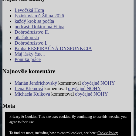
Levočská Hora
fyziokaviareň Žilina 2026
každý krok sa počíta
podcast: Doktor má Filipa
Dobrodružstvo II.
otlačok prsta
Dobrodružstvo I.
Kniha RESPIRAČNÁ DYSFUNKCIA
Máj lásky čas…
Ponuka práce
Najnovšie komentáre
Marián Jendrichovský
komentoval
obyčajné NOHY
Lena Klemová
komentoval
obyčajné NOHY
Michaela Kulkova
komentoval
obyčajné NOHY
Meta
Privacy & Cookies: This site uses cookies. By continuing to use this website, you
Prihlásiť sa
agree to their use.
Feed záznamov
RSS feed komentárov
To find out more, including how to control cookies, see here:
Cookie Policy
WordPress.org