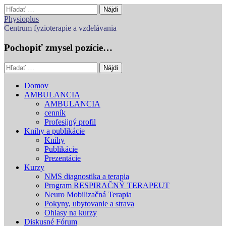
Hľadať:
Physioplus
Centrum fyzioterapie a vzdelávania
Pochopiť zmysel pozície…
Hľadať:
Main
Skip
Domov
to
AMBULANCIA
menu
content
AMBULANCIA
cenník
Profesijný profil
Knihy a publikácie
Knihy
Publikácie
Prezentácie
Kurzy
NMS diagnostika a terapia
Program RESPIRAČNÝ TERAPEUT
Neuro Mobilizačná Terapia
Pokyny, ubytovanie a strava
Ohlasy na kurzy
Diskusné Fórum