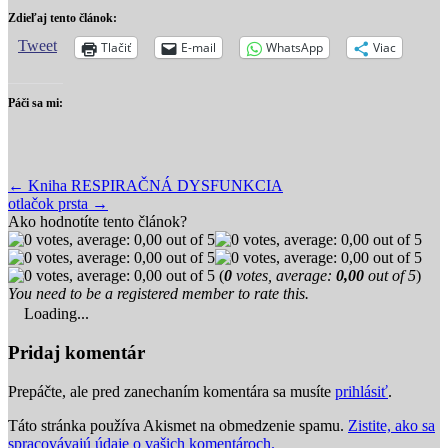
Zdieľaj tento článok:
Tweet
Tlačiť
E-mail
WhatsApp
Viac
Páči sa mi:
Post
← Kniha RESPIRAČNÁ DYSFUNKCIA
otlačok prsta →
navigation
Ako hodnotíte tento článok?
(
0
votes, average:
0,00
out of 5
)
You need to be a registered member to rate this.
Loading...
Pridaj komentár
Prepáčte, ale pred zanechaním komentára sa musíte
prihlásiť
.
Táto stránka používa Akismet na obmedzenie spamu.
Zistite, ako sa
spracovávajú údaje o vašich komentároch.