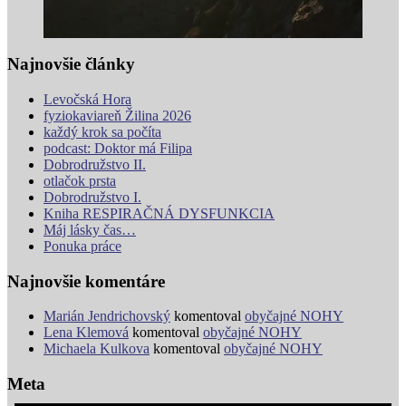
Najnovšie články
Levočská Hora
fyziokaviareň Žilina 2026
každý krok sa počíta
podcast: Doktor má Filipa
Dobrodružstvo II.
otlačok prsta
Dobrodružstvo I.
Kniha RESPIRAČNÁ DYSFUNKCIA
Máj lásky čas…
Ponuka práce
Najnovšie komentáre
Marián Jendrichovský
komentoval
obyčajné NOHY
Lena Klemová
komentoval
obyčajné NOHY
Michaela Kulkova
komentoval
obyčajné NOHY
Meta