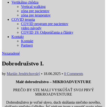
Vertikálna chôdza
Vertical walking
zóna pre pacientov
zóna pre terapeutov
COVID terapia
COVID program pre pacientov
video návody
COVID 19: Odporúčania a články
Kontakt
Kontakt
Partneri
Nezaradené
Dobrodružstvo I.
by
Marián Jendrichovský
•
18.06.2025
•
0 Comments
Malé dobrodružstvo – MIKROADVENTURE
PREČO BY STE MALI VYSKÚŠAŤ SVOJ PRVÝ
MIKROADVENTURE
Dobrodružstvo je voľné slovo, duch skúšania niečoho nového,
skúšania niečoho ťažkého. Ísť niekam inam a opustiť svoju zónu