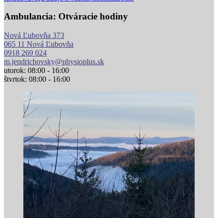
Ambulancia: Otváracie hodiny
Nová Ľubovňa 373
065 11 Nová Ľubovňa
0918 269 024
m.jendrichovsky@physioplus.sk
utorok: 08:00 - 16:00
štvrtok: 08:00 - 16:00