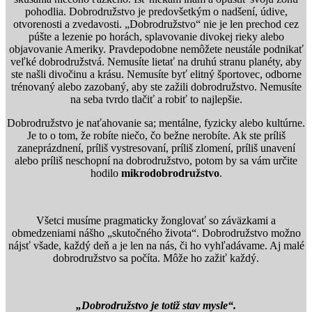
pohodlia. Dobrodružstvo je predovšetkým o nadšení, údive,
otvorenosti a zvedavosti. „Dobrodružstvo“ nie je len prechod cez
púšte a lezenie po horách, splavovanie divokej rieky alebo
objavovanie Ameriky. Pravdepodobne nemôžete neustále podnikať
veľké dobrodružstvá. Nemusíte lietať na druhú stranu planéty, aby
ste našli divočinu a krásu. Nemusíte byť elitný športovec, odborne
trénovaný alebo zazobaný, aby ste zažili dobrodružstvo. Nemusíte
na seba tvrdo tlačiť a robiť to najlepšie.
Dobrodružstvo je naťahovanie sa; mentálne, fyzicky alebo kultúrne.
Je to o tom, že robíte niečo, čo bežne nerobíte. Ak ste príliš
zaneprázdnení, príliš vystresovaní, príliš zlomení, príliš unavení
alebo príliš neschopní na dobrodružstvo, potom by sa vám určite
hodilo
mikrodobrodružstvo
.
Všetci musíme pragmaticky žonglovať so záväzkami a
obmedzeniami nášho „skutočného života“. Dobrodružstvo možno
nájsť všade, každý deň a je len na nás, či ho vyhľadávame. Aj malé
dobrodružstvo sa počíta. Môže ho zažiť každý.
„Dobrodružstvo je totiž stav mysle“.