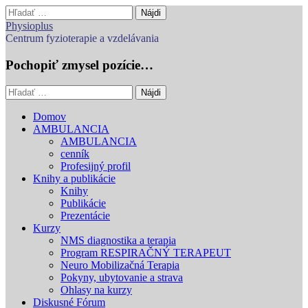
Hľadať:
Physioplus
Centrum fyzioterapie a vzdelávania
Pochopiť zmysel pozície…
Hľadať:
Main
Skip
Domov
to
AMBULANCIA
menu
content
AMBULANCIA
cenník
Profesijný profil
Knihy a publikácie
Knihy
Publikácie
Prezentácie
Kurzy
NMS diagnostika a terapia
Program RESPIRAČNÝ TERAPEUT
Neuro Mobilizačná Terapia
Pokyny, ubytovanie a strava
Ohlasy na kurzy
Diskusné Fórum