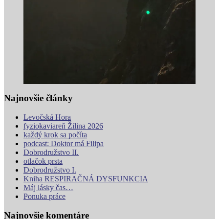
Najnovšie články
Levočská Hora
fyziokaviareň Žilina 2026
každý krok sa počíta
podcast: Doktor má Filipa
Dobrodružstvo II.
otlačok prsta
Dobrodružstvo I.
Kniha RESPIRAČNÁ DYSFUNKCIA
Máj lásky čas…
Ponuka práce
Najnovšie komentáre