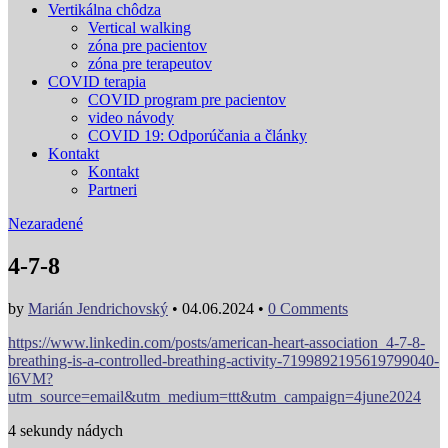
Vertikálna chôdza
Vertical walking
zóna pre pacientov
zóna pre terapeutov
COVID terapia
COVID program pre pacientov
video návody
COVID 19: Odporúčania a články
Kontakt
Kontakt
Partneri
Nezaradené
4-7-8
by
Marián Jendrichovský
•
04.06.2024
•
0 Comments
https://www.linkedin.com/posts/american-heart-association_4-7-8-
breathing-is-a-controlled-breathing-activity-7199892195619799040-
l6VM?
utm_source=email&utm_medium=ttt&utm_campaign=4june2024
4 sekundy nádych