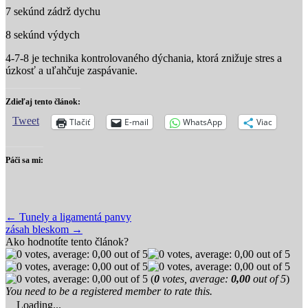
7 sekúnd zádrž dychu
8 sekúnd výdych
4-7-8 je technika kontrolovaného dýchania, ktorá znižuje stres a
úzkosť a uľahčuje zaspávanie.
Zdieľaj tento článok:
Tweet
Tlačiť
E-mail
WhatsApp
Viac
Páči sa mi:
Post
← Tunely a ligamentá panvy
zásah bleskom →
navigation
Ako hodnotíte tento článok?
(
0
votes, average:
0,00
out of 5
)
You need to be a registered member to rate this.
Loading...