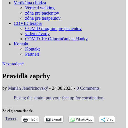
Vertikálna chôdza
Vertical walking
zóna pre pacientov
zóna pre terapeutov
COVID terapia
COVID program pre pacientov
video návody
COVID 19: Odporúčania a články
Kontakt
Kontakt
Partneri
Nezaradené
Pravidlá zápchy
by
Marián Jendrichovský
•
24.08.2023
•
0 Comments
Easing the strain: put your feet up for constipation
Zdieľaj tento článok:
Tweet
Tlačiť
E-mail
WhatsApp
Viac