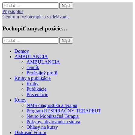
Hľadať:
Physioplus
Centrum fyzioterapie a vzdelávania
Pochopiť zmysel pozície…
Hľadať:
Main
Skip
Domov
to
AMBULANCIA
menu
content
AMBULANCIA
cenník
Profesijný profil
Knihy a publikácie
Knihy
Publikácie
Prezentácie
Kurzy
NMS diagnostika a terapia
Program RESPIRAČNÝ TERAPEUT
Neuro Mobilizačná Terapia
Pokyny, ubytovanie a strava
Ohlasy na kurzy
Diskusné Fórum