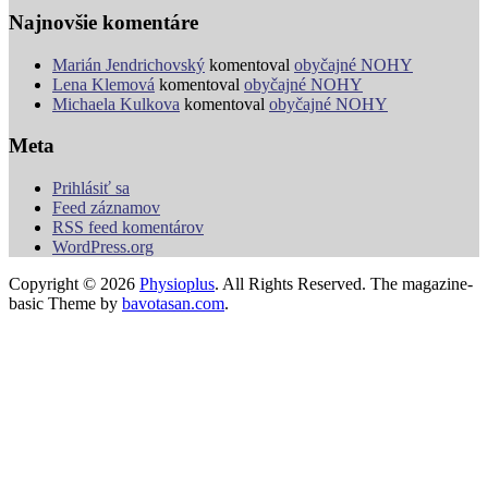
Najnovšie komentáre
Marián Jendrichovský
komentoval
obyčajné NOHY
Lena Klemová
komentoval
obyčajné NOHY
Michaela Kulkova
komentoval
obyčajné NOHY
Meta
Prihlásiť sa
Feed záznamov
RSS feed komentárov
WordPress.org
Copyright © 2026
Physioplus
. All Rights Reserved.
The magazine-
basic Theme by
bavotasan.com
.