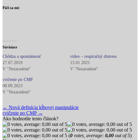
Páči sa mi:
Súvisiace
Chôdza a spontánnosť
video – respiračný distress
27.07.2019
13.01.2021
V "Nezaradené"
V "Nezaradené"
cvičenie po CMP
08.09.2023
V "Nezaradené"
Post
← Nová definícia kĺbovej manipulácie
cvičenie po CMP →
navigation
Ako hodnotíte tento článok?
(
0
votes, average:
0,00
out of 5
)