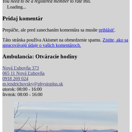
You need to be a registered member to rate this.
Loading...
Pridaj komentár
Prepáčte, ale pred zanechaním komentára sa musíte
prihlásiť
.
Táto stránka používa Akismet na obmedzenie spamu.
Zistite, ako sa
spracovávajú údaje o vašich komentároch.
Ambulancia: Otváracie hodiny
Nová Ľubovňa 373
065 11 Nová Ľubovňa
0918 269 024
m.jendrichovsky@physioplus.sk
utorok: 08:00 - 16:00
štvrtok: 08:00 - 16:00