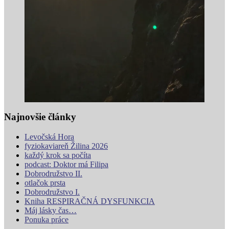
Najnovšie články
Levočská Hora
fyziokaviareň Žilina 2026
každý krok sa počíta
podcast: Doktor má Filipa
Dobrodružstvo II.
otlačok prsta
Dobrodružstvo I.
Kniha RESPIRAČNÁ DYSFUNKCIA
Máj lásky čas…
Ponuka práce