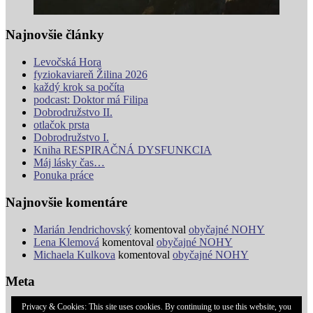
Najnovšie články
Levočská Hora
fyziokaviareň Žilina 2026
každý krok sa počíta
podcast: Doktor má Filipa
Dobrodružstvo II.
otlačok prsta
Dobrodružstvo I.
Kniha RESPIRAČNÁ DYSFUNKCIA
Máj lásky čas…
Ponuka práce
Najnovšie komentáre
Marián Jendrichovský
komentoval
obyčajné NOHY
Lena Klemová
komentoval
obyčajné NOHY
Michaela Kulkova
komentoval
obyčajné NOHY
Meta
Privacy & Cookies: This site uses cookies. By continuing to use this website, you
Prihlásiť sa