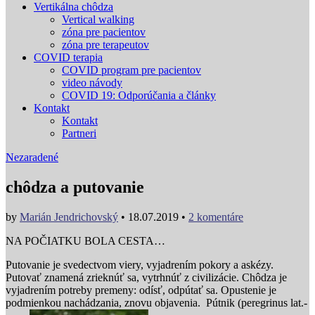
Vertikálna chôdza
Vertical walking
zóna pre pacientov
zóna pre terapeutov
COVID terapia
COVID program pre pacientov
video návody
COVID 19: Odporúčania a články
Kontakt
Kontakt
Partneri
Nezaradené
chôdza a putovanie
by
Marián Jendrichovský
•
18.07.2019
•
2 komentáre
NA POČIATKU BOLA CESTA…
Putovanie je svedectvom viery, vyjadrením pokory a askézy.
Putovať znamená zrieknúť sa, vytrhnúť z civilizácie. Chôdza je
vyjadrením potreby premeny: odísť, odpútať sa. Opustenie je
podmienkou nachádzania, znovu objavenia. Pútnik (peregrinus lat.-