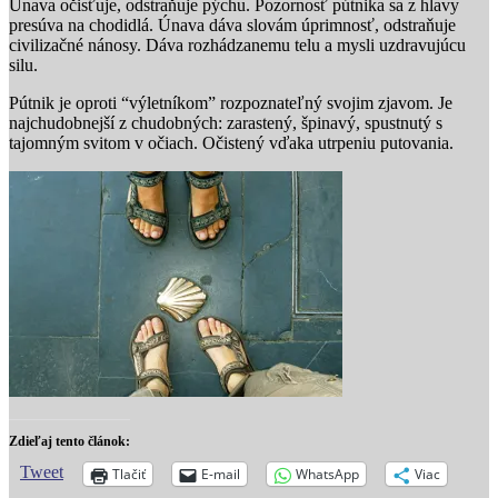
Únava očisťuje, odstraňuje pýchu. Pozornosť pútnika sa z hlavy
presúva na chodidlá. Únava dáva slovám úprimnosť, odstraňuje
civilizačné nánosy. Dáva rozhádzanemu telu a mysli uzdravujúcu
silu.
Pútnik je oproti “výletníkom” rozpoznateľný svojim zjavom. Je
najchudobnejší z chudobných: zarastený, špinavý, spustnutý s
tajomným svitom v očiach. Očistený vďaka utrpeniu putovania.
Zdieľaj tento článok:
Tweet
Tlačiť
E-mail
WhatsApp
Viac