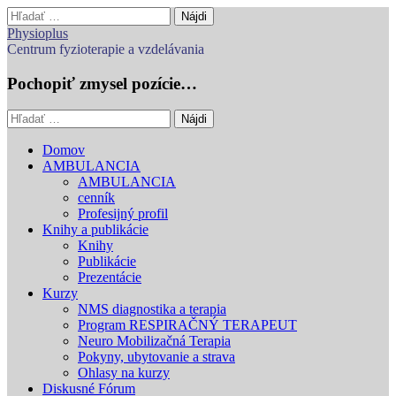
Hľadať:
Physioplus
Centrum fyzioterapie a vzdelávania
Pochopiť zmysel pozície…
Hľadať:
Main
Skip
Domov
to
AMBULANCIA
menu
content
AMBULANCIA
cenník
Profesijný profil
Knihy a publikácie
Knihy
Publikácie
Prezentácie
Kurzy
NMS diagnostika a terapia
Program RESPIRAČNÝ TERAPEUT
Neuro Mobilizačná Terapia
Pokyny, ubytovanie a strava
Ohlasy na kurzy
Diskusné Fórum