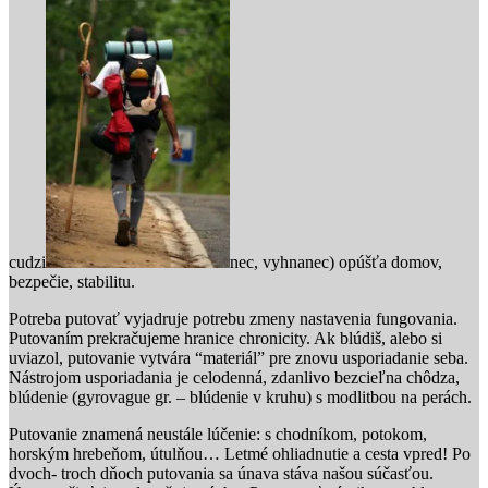
cudzi
nec, vyhnanec) opúšťa domov,
bezpečie, stabilitu.
Potreba putovať vyjadruje potrebu zmeny nastavenia fungovania.
Putovaním prekračujeme hranice chronicity. Ak blúdiš, alebo si
uviazol, putovanie vytvára “materiál” pre znovu usporiadanie seba.
Nástrojom usporiadania je celodenná, zdanlivo bezcieľna chôdza,
blúdenie (gyrovague gr. – blúdenie v kruhu) s modlitbou na perách.
Putovanie znamená neustále lúčenie: s chodníkom, potokom,
horským hrebeňom, útulňou… Letmé ohliadnutie a cesta vpred! Po
dvoch- troch dňoch putovania sa únava stáva našou súčasťou.