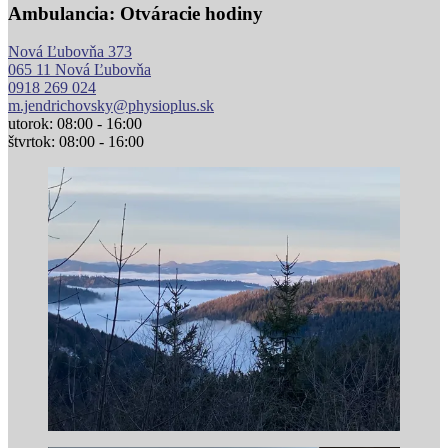
Ambulancia: Otváracie hodiny
Nová Ľubovňa 373
065 11 Nová Ľubovňa
0918 269 024
m.jendrichovsky@physioplus.sk
utorok: 08:00 - 16:00
štvrtok: 08:00 - 16:00