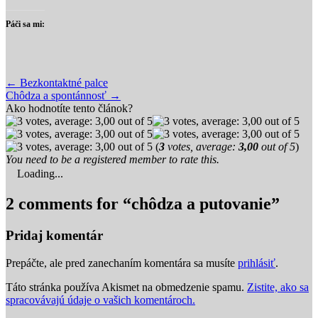
Páči sa mi:
Post
← Bezkontaktné palce
Chôdza a spontánnosť →
navigation
Ako hodnotíte tento článok?
(
3
votes, average:
3,00
out of 5
)
You need to be a registered member to rate this.
Loading...
2 comments for “
chôdza a putovanie
”
Pridaj komentár
Prepáčte, ale pred zanechaním komentára sa musíte
prihlásiť
.
Táto stránka používa Akismet na obmedzenie spamu.
Zistite, ako sa
spracovávajú údaje o vašich komentároch.