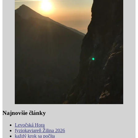
Najnovšie články
Levočská Hora
fyziokaviareň Žilina 2026
každý krok sa počíta