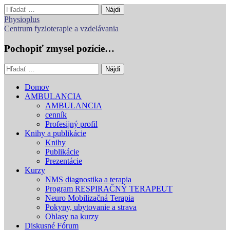
Hľadať:
Physioplus
Centrum fyzioterapie a vzdelávania
Pochopiť zmysel pozície…
Hľadať:
Main
Skip
Domov
to
AMBULANCIA
menu
content
AMBULANCIA
cenník
Profesijný profil
Knihy a publikácie
Knihy
Publikácie
Prezentácie
Kurzy
NMS diagnostika a terapia
Program RESPIRAČNÝ TERAPEUT
Neuro Mobilizačná Terapia
Pokyny, ubytovanie a strava
Ohlasy na kurzy
Diskusné Fórum