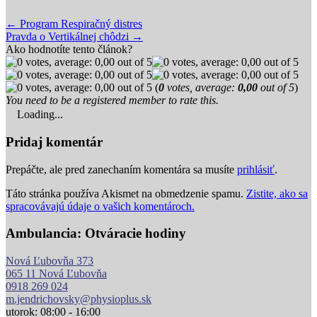
Post
← Program Respiračný distres
Pravda o Vertikálnej chôdzi →
navigation
Ako hodnotíte tento článok?
(
0
votes, average:
0,00
out of 5
)
You need to be a registered member to rate this.
Loading...
Pridaj komentár
Prepáčte, ale pred zanechaním komentára sa musíte
prihlásiť
.
Táto stránka používa Akismet na obmedzenie spamu.
Zistite, ako sa
spracovávajú údaje o vašich komentároch.
Ambulancia: Otváracie hodiny
Nová Ľubovňa 373
065 11 Nová Ľubovňa
0918 269 024
m.jendrichovsky@physioplus.sk
utorok: 08:00 - 16:00