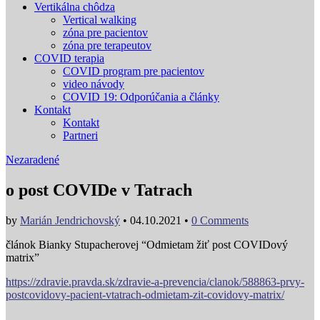
Vertikálna chôdza
Vertical walking
zóna pre pacientov
zóna pre terapeutov
COVID terapia
COVID program pre pacientov
video návody
COVID 19: Odporúčania a články
Kontakt
Kontakt
Partneri
Nezaradené
o post COVIDe v Tatrach
by
Marián Jendrichovský
•
04.10.2021
•
0 Comments
článok Bianky Stupacherovej “Odmietam žiť post COVIDový
matrix”
https://zdravie.pravda.sk/zdravie-a-prevencia/clanok/588863-prvy-
postcovidovy-pacient-vtatrach-odmietam-zit-covidovy-matrix/