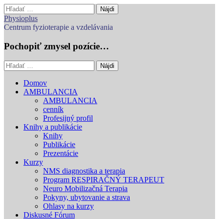
Hľadať:
Physioplus
Centrum fyzioterapie a vzdelávania
Pochopiť zmysel pozície…
Hľadať:
Main
Skip
Domov
to
AMBULANCIA
menu
content
AMBULANCIA
cenník
Profesijný profil
Knihy a publikácie
Knihy
Publikácie
Prezentácie
Kurzy
NMS diagnostika a terapia
Program RESPIRAČNÝ TERAPEUT
Neuro Mobilizačná Terapia
Pokyny, ubytovanie a strava
Ohlasy na kurzy
Diskusné Fórum