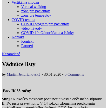
Vertikálna chôdza
Vertical walking
zóna pre pacientov
zóna pre terapeutov
COVID terapia
COVID program pre pacientov
video návody
COVID 19: Odporúčania a články
Kontakt
Kontakt
Partneri
Nezaradené
Vädnúce listy
by
Marián Jendrichovský
•
30.01.2020
•
0 Comments
Pac. JK 55 ročný
Subj.:
Niekoľko mesiacov pocit necitlivosti a občasného stŕpnutia
II.-IV. prsta pravej nohy. V 14 rokoch zlomenina predkolenia
s následkom anatomického skrátenia PDK, bez korekcie