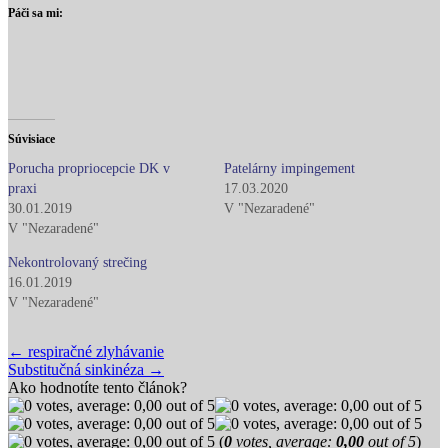
Páči sa mi:
Súvisiace
Porucha propriocepcie DK v
Patelárny impingement
praxi
17.03.2020
30.01.2019
V "Nezaradené"
V "Nezaradené"
Nekontrolovaný strečing
16.01.2019
V "Nezaradené"
Post
← respiračné zlyhávanie
Substitučná sinkinéza →
navigation
Ako hodnotíte tento článok?
(
0
votes, average:
0,00
out of 5
)