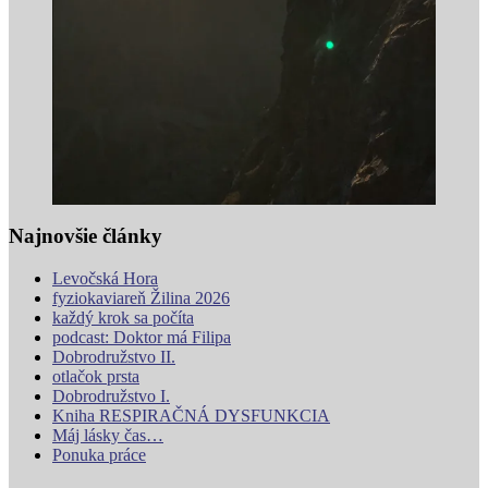
Najnovšie články
Levočská Hora
fyziokaviareň Žilina 2026
každý krok sa počíta
podcast: Doktor má Filipa
Dobrodružstvo II.
otlačok prsta
Dobrodružstvo I.
Kniha RESPIRAČNÁ DYSFUNKCIA
Máj lásky čas…
Ponuka práce