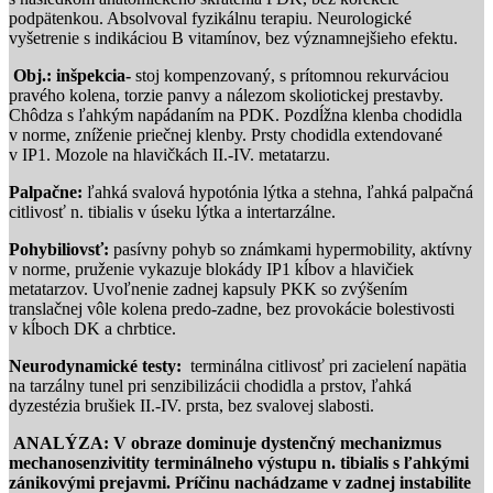
podpätenkou. Absolvoval fyzikálnu terapiu. Neurologické
vyšetrenie s indikáciou B vitamínov, bez významnejšieho efektu.
Obj.: inšpekcia-
stoj kompenzovaný, s prítomnou rekurváciou
pravého kolena, torzie panvy a nálezom skoliotickej prestavby.
Chôdza s ľahkým napádaním na PDK. Pozdĺžna klenba chodidla
v norme, zníženie priečnej klenby. Prsty chodidla extendované
v IP1. Mozole na hlavičkách II.-IV. metatarzu.
Palpačne:
ľahká svalová hypotónia lýtka a stehna, ľahká palpačná
citlivosť n. tibialis v úseku lýtka a intertarzálne.
Pohybiliovsť:
pasívny pohyb so známkami hypermobility, aktívny
v norme, pruženie vykazuje blokády IP1 kĺbov a hlavičiek
metatarzov. Uvoľnenie zadnej kapsuly PKK so zvýšením
translačnej vôle kolena predo-zadne, bez provokácie bolestivosti
v kĺboch DK a chrbtice.
Neurodynamické testy:
terminálna citlivosť pri zacielení napätia
na tarzálny tunel pri senzibilizácii chodidla a prstov, ľahká
dyzestézia brušiek II.-IV. prsta, bez svalovej slabosti.
ANALÝZA: V obraze dominuje dystenčný mechanizmus
mechanosenzivitity terminálneho výstupu n. tibialis s ľahkými
zánikovými prejavmi. Príčinu nachádzame v zadnej instabilite