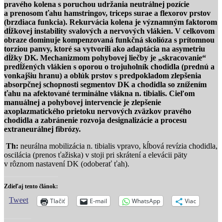
pravého kolena s poruchou udržania neutrálnej pozície
a prenosom ťahu hamstringov, triceps surae a flexorov prstov
(brzdiaca funkcia). Rekurvácia kolena je významným faktorom
dĺžkovej instability svalových a nervových vlákien. V celkovom
obraze dominuje kompenzovaná funkčná skolióza s prítomnou
torziou panvy, ktoré sa vytvorili ako adaptácia na asymetriu
dĺžky DK. Mechanizmom pohybovej liečby je „skracovanie“
predĺžených vlákien s oporou o trojuholník chodidla (prednú a
vonkajšiu hranu) a oblúk prstov s predpokladom zlepšenia
absorpčnej schopnosti segmentov DK a chodidla so znížením
ťahu na afektované terminálne vlákna n. tibialis. Cieľom
manuálnej a pohybovej intervencie je zlepšenie
axoplazmatického prietoku nervových zväzkov pravého
chodidla a zabránenie rozvoja designalizácie a procesu
extraneurálnej fibrózy.
Th:
neurálna mobilizácia n. tibialis vpravo, kĺbová revízia chodidla,
oscilácia (prenos ťažiska) v stoji pri skrátení a elevácii päty
v rôznom nastavení DK (odoberať ťah).
Zdieľaj tento článok:
Tweet
Tlačiť
E-mail
WhatsApp
Viac