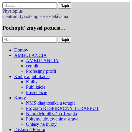
Hľadať:
Physioplus
Centrum fyzioterapie a vzdelávania
Pochopiť zmysel pozície…
Hľadať:
Main
Skip
Domov
to
AMBULANCIA
menu
content
AMBULANCIA
cenník
Profesijný profil
Knihy a publikácie
Knihy
Publikácie
Prezentácie
Kurzy
NMS diagnostika a terapia
Program RESPIRAČNÝ TERAPEUT
Neuro Mobilizačná Terapia
Pokyny, ubytovanie a strava
Ohlasy na kurzy
Diskusné Fórum