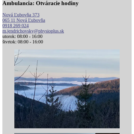
Ambulancia: Otváracie hodiny
Nová Ľubovňa 373
065 11 Nová Ľubovňa
0918 269 024
m.jendrichovsky@physioplus.sk
utorok: 08:00 - 16:00
štvrtok: 08:00 - 16:00