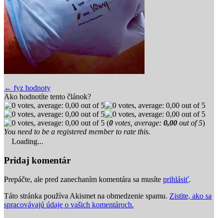
Post
← fyz hodnoty
Ako hodnotíte tento článok?
navigation
(
0
votes, average:
0,00
out of 5
)
You need to be a registered member to rate this.
Loading...
Pridaj komentár
Prepáčte, ale pred zanechaním komentára sa musíte
prihlásiť
.
Táto stránka používa Akismet na obmedzenie spamu.
Zistite, ako sa
spracovávajú údaje o vašich komentároch.