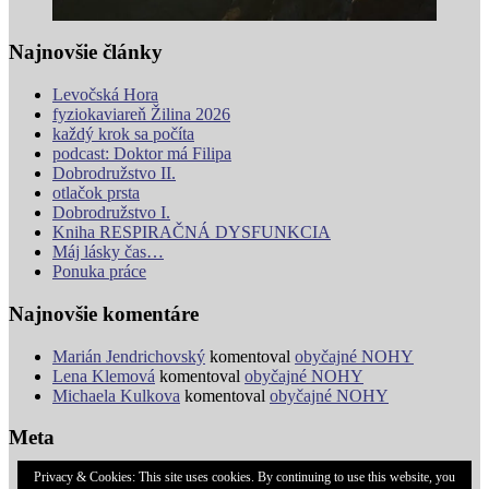
Najnovšie články
Levočská Hora
fyziokaviareň Žilina 2026
každý krok sa počíta
podcast: Doktor má Filipa
Dobrodružstvo II.
otlačok prsta
Dobrodružstvo I.
Kniha RESPIRAČNÁ DYSFUNKCIA
Máj lásky čas…
Ponuka práce
Najnovšie komentáre
Marián Jendrichovský
komentoval
obyčajné NOHY
Lena Klemová
komentoval
obyčajné NOHY
Michaela Kulkova
komentoval
obyčajné NOHY
Meta
Privacy & Cookies: This site uses cookies. By continuing to use this website, you
Prihlásiť sa